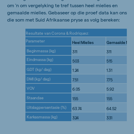
om 'n om vergelyking te tref tussen heel mielies en
gemaalde mielies. Gebaseer op die proef data kan ons
die som met Suid Afrikaanse pryse as volg bereken:
Resultate
van
Corona
&
Rodriquez:
Parameter
Heel
Mielies
Gemaalde
Miel
Beginmassa
(kg)
311
311
Eindmassa
(kg)
503
515
GDT
(kg/
dag)
1.24
1.31
DMI
(kg/
dag)
7.51
7.75
VOV
6.05
5.92
Staandae
155
155
Uitslagpersentasie
(%)
63.74
64.52
Karkasmassa
(kg)
324
331