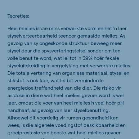
Teoreties:
Heel mielies is die mins verwerkte vorm en het 'n laer
styselverteerbaarheid teenoor gemaalde mielies. As
gevolg van sy ongeskonde struktuur beweeg meer
stysel deur die spysverteringstelsel sonder om ten
volle benut te word, wat lei tot 'n 39% hoër fekale
styseluitskeiding in vergelyking met verwerkte mielies.
Die totale vertering van organiese materiaal, stysel en
stikstof is ook laer, wat lei tot verminderde
energiedoeltreffendheid van die dier. Die risiko vir
asidose in diere wat heel mielies gevoer word is wel
laer, omdat die voer van heel mielies ŉ veel hoër pH
handhaaf, as gevolg van laer styselbenutting.
Alhoewel dit voordelig vir rumen gesondheid kan
wees, is die algehele voedingstof beskikbaarheid en
groeiprestasie van beeste wat heel mielies gevoer