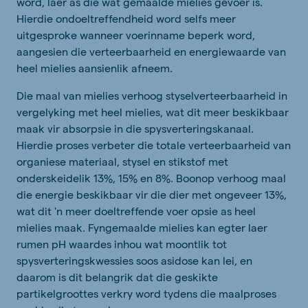
word, laer as dié wat gemaalde mielies gevoer is.
Hierdie ondoeltreffendheid word selfs meer
uitgesproke wanneer voerinname beperk word,
aangesien die verteerbaarheid en energiewaarde van
heel mielies aansienlik afneem.
Die maal van mielies verhoog styselverteerbaarheid in
vergelyking met heel mielies, wat dit meer beskikbaar
maak vir absorpsie in die spysverteringskanaal.
Hierdie proses verbeter die totale verteerbaarheid van
organiese materiaal, stysel en stikstof met
onderskeidelik 13%, 15% en 8%. Boonop verhoog maal
die energie beskikbaar vir die dier met ongeveer 13%,
wat dit 'n meer doeltreffende voer opsie as heel
mielies maak. Fyngemaalde mielies kan egter laer
rumen pH waardes inhou wat moontlik tot
spysverteringskwessies soos asidose kan lei, en
daarom is dit belangrik dat die geskikte
partikelgroottes verkry word tydens die maalproses