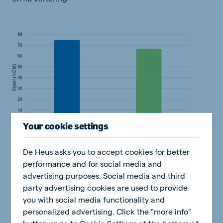
Your cookie settings
De Heus asks you to accept cookies for better
Heel Mielies (in voer) Heel Mielies (in
performance and for social media and
mis)
advertising purposes. Social media and third
party advertising cookies are used to provide
you with social media functionality and
Figuur 1: Styselinhoud van Heel Mielies voor en na
personalized advertising. Click the "more info"
vertering