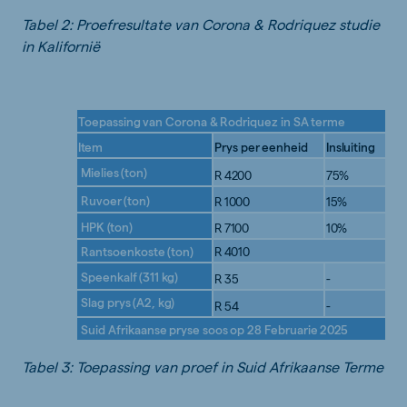
Tabel 2: Proefresultate van Corona & Rodriquez studie
in Kalifornië
Toepassing
van
Corona
&
Rodriquez
in
SA
terme
Item
Prys
per
eenheid
Insluiting
Mielies
(ton)
R
4200
75%
Ruvoer
(ton)
R
1000
15%
HPK
(ton)
R
7100
10%
Rantsoenkoste
(ton)
R
4010
Speenkalf
(311
kg)
R
35
-
Slag
prys
(A2,
kg)
R
54
-
Suid
Afrikaanse
pryse
soos
op
28
Februarie
2025
Tabel 3: Toepassing van proef in Suid Afrikaanse Terme