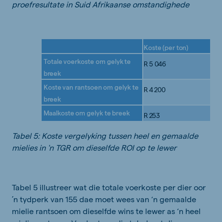
proefresultate in Suid Afrikaanse omstandighede
Koste
(per
ton)
Totale
voerkoste
om
gelyk
te
R
5
046
breek
Koste
van
rantsoen
om
gelyk
te
R
4
200
breek
Maalkoste
om
gelyk
te
breek
R
253
Tabel 5: Koste vergelyking tussen heel en gemaalde
mielies in 'n TGR om dieselfde ROI op te lewer
Tabel 5 illustreer wat die totale voerkoste per dier oor
’n tydperk van 155 dae moet wees van ‘n gemaalde
mielie rantsoen om dieselfde wins te lewer as ‘n heel