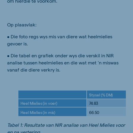
om hierdie te voorkom.
Op plaasvlak:
• Die foto regs wys mis van diere wat heelmielies
gevoer is.
• Die tabel en grafiek onder wys die verskil in NIR
analise tussen heelmielies en die wat met ‘n miswas
vanaf die diere verkry is.
Stysel
(%
DM)
Heel
Mielies
(in
voer)
74.83
Heel
Mielies
(in
mis)
66.50
Tabel 1: Resultate van NIR analise van Heel Mielies voor
en na vertering