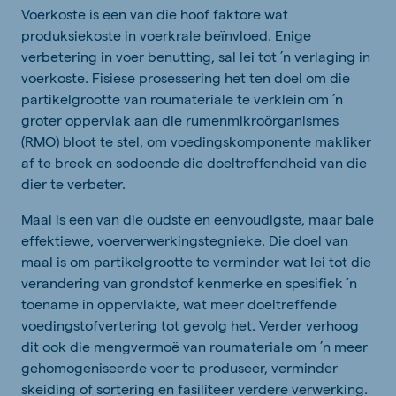
Voerkoste is een van die hoof faktore wat
produksiekoste in voerkrale beïnvloed. Enige
verbetering in voer benutting, sal lei tot ’n verlaging in
voerkoste. Fisiese prosessering het ten doel om die
partikelgrootte van roumateriale te verklein om ’n
groter oppervlak aan die rumenmikroörganismes
(RMO) bloot te stel, om voedingskomponente makliker
af te breek en sodoende die doeltreffendheid van die
dier te verbeter.
Maal is een van die oudste en eenvoudigste, maar baie
effektiewe, voerverwerkingstegnieke. Die doel van
maal is om partikelgrootte te verminder wat lei tot die
verandering van grondstof kenmerke en spesifiek ’n
toename in oppervlakte, wat meer doeltreffende
voedingstofvertering tot gevolg het. Verder verhoog
dit ook die mengvermoë van roumateriale om ’n meer
gehomogeniseerde voer te produseer, verminder
skeiding of sortering en fasiliteer verdere verwerking.