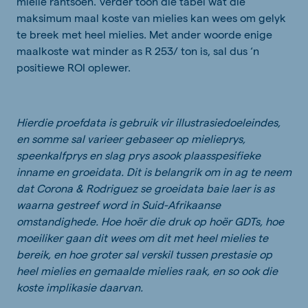
mielie rantsoen. Verder toon die tabel wat die
maksimum maal koste van mielies kan wees om gelyk
te breek met heel mielies. Met ander woorde enige
maalkoste wat minder as R 253/ ton is, sal dus ‘n
positiewe ROI oplewer.
Hierdie proefdata is gebruik vir illustrasiedoeleindes,
en somme sal varieer gebaseer op mielieprys,
speenkalfprys en slag prys asook plaasspesifieke
inname en groeidata. Dit is belangrik om in ag te neem
dat Corona & Rodriguez se groeidata baie laer is as
waarna gestreef word in Suid-Afrikaanse
omstandighede. Hoe hoër die druk op hoër GDTs, hoe
moeiliker gaan dit wees om dit met heel mielies te
bereik, en hoe groter sal verskil tussen prestasie op
heel mielies en gemaalde mielies raak, en so ook die
koste implikasie daarvan.